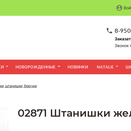
Вой
8-950
Заказат
Звонок 
КИ
НОВОРОЖДЕННЫЕ
НОВИНКИ
NATALIE
Ш
ки, штанишки, брючки
02871 Штанишки жел