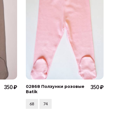
350 ₽
02868 Ползунки розовые
350 ₽
К40022
Batik
сердечк
розово
Crockid
68
74
56