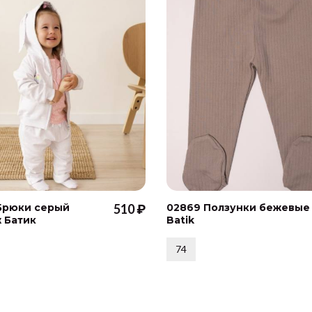
Брюки серый
510 ₽
02869 Ползунки бежевые
 Батик
Batik
74