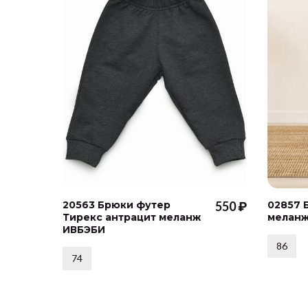
20563 Брюки футер
550 ₽
02857 
Тирекс антрацит меланж
меланж
ИВБЭБИ
86
74