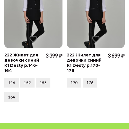
222 Жилет для
3 399 ₽
222 Жилет для
3 699 ₽
девочки синий
девочки синий
К1 Desty р.146-
К1 Desty р.170-
164
176
146
152
158
170
176
164