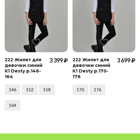
222 Жилет для
3 399 ₽
222 Жилет для
3 699 ₽
девочки синий
девочки синий
К1 Desty р.146-
К1 Desty р.170-
164
176
146
152
158
170
176
164