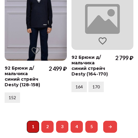
92 Брюки д/
2 799 ₽
мальчика
92 Брюки д/
2 499 ₽
синий стрейч
мальчика
Desty (164-170)
синий стрейч
Desty (128-158)
164
170
152
1
2
3
4
5
→