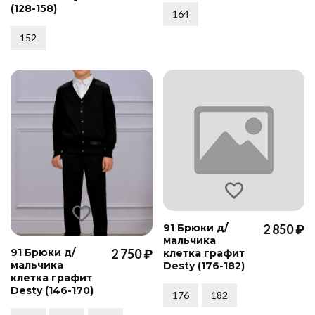
(128-158)
164
152
91 Брюки д/
2 850 ₽
мальчика
91 Брюки д/
2 750 ₽
клетка графит
мальчика
Desty (176-182)
клетка графит
Desty (146-170)
176
182