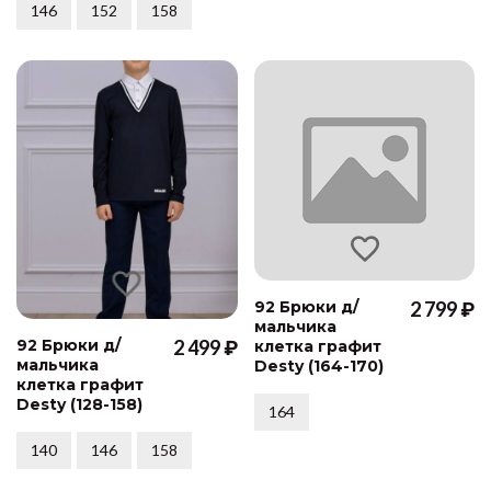
146
152
158
92 Брюки д/
2 799 ₽
мальчика
92 Брюки д/
2 499 ₽
клетка графит
мальчика
Desty (164-170)
клетка графит
Desty (128-158)
164
140
146
158