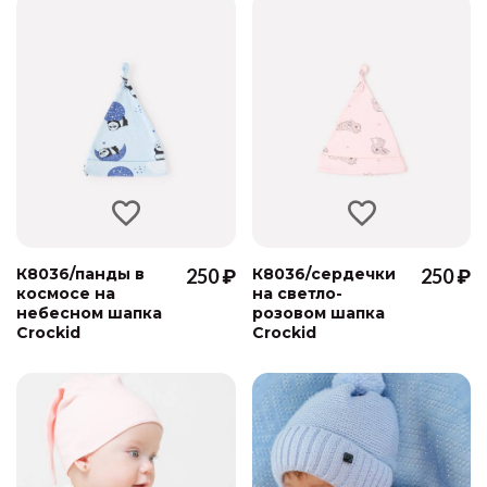
К8036/панды в
250 ₽
К8036/сердечки
250 ₽
космосе на
на светло-
небесном шапка
розовом шапка
Crockid
Crockid