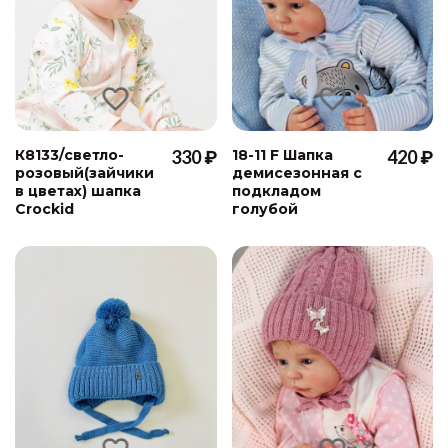
К8133/светло-
330 ₽
18-11 F Шапка
420 ₽
розовый(зайчики
демисезонная с
в цветах) шапка
подкладом
Crockid
голубой