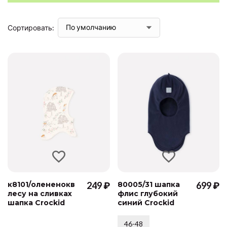
Сортировать:
к8101/олененокв
249 ₽
80005/31 шапка
699 ₽
лесу на сливках
флис глубокий
шапка Crockid
синий Crockid
46-48