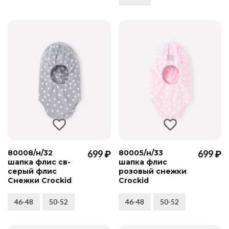
80008/н/32
699 ₽
80005/н/33
699 ₽
шапка флис св-
шапка флис
серый флис
розовый снежки
Снежки Crockid
Crockid
46-48
50-52
46-48
50-52