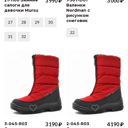
3 990 ₽
3 000 ₽
сапоги для
Валенки
девочки Mursu
Nordman с
рисунком
снеговик
27
28
29
30
22
31
32
3-045-R03
3 190 ₽
2-045-R03
4 190 ₽