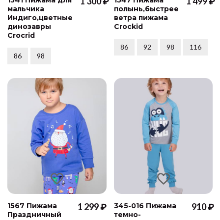
1 300 ₽
1 499 ₽
мальчика
полынь,быстрее
Индиго,цветные
ветра пижама
динозавры
Crockid
Crocrid
86
92
98
116
86
98
1567 Пижама
1 299 ₽
345-016 Пижама
910 ₽
Праздничный
темно-