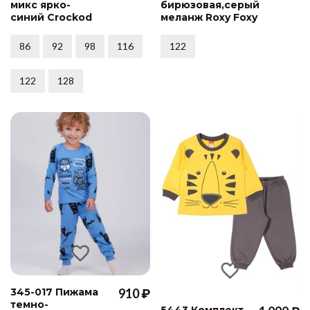
микс ярко-
бирюзовая,серый
синий Crockod
меланж Roxy Foxy
86
92
98
116
122
122
128
345-017 Пижама
910 ₽
темно-
5443 Комплект