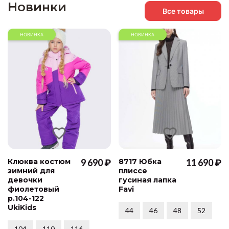
Новинки
Все товары
НОВИНКА
НОВИНКА
Клюква костюм
9 690 ₽
8717 Юбка
11 690 ₽
зимний для
плиссе
девочки
гусиная лапка
фиолетовый
Favi
р.104-122
UkiKids
44
46
48
52
104
110
116