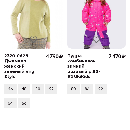
2320-0626
4 790 ₽
Пудра
7 470 ₽
Джемпер
комбинезон
женский
зимний
зеленый Virgi
розовый р.80-
Style
92 UkiKids
46
48
50
52
80
86
92
54
56