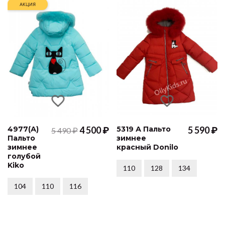
АКЦИЯ
4977(А)
4 500 ₽
5319 А Пальто
5 590 ₽
5 490 ₽
Пальто
зимнее
зимнее
красный Donilo
голубой
Kiko
110
128
134
104
110
116