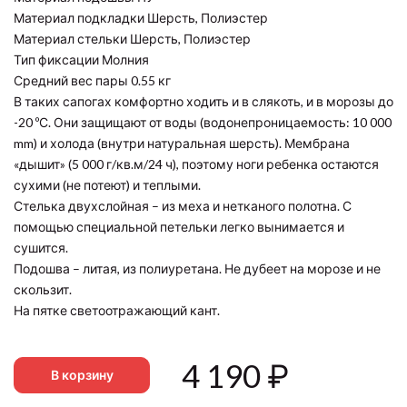
Материал подкладки Шерсть, Полиэстер
Материал стельки Шерсть, Полиэстер
Тип фиксации Молния
Средний вес пары 0.55 кг
В таких сапогах комфортно ходить и в слякоть, и в морозы до
-20 ºС. Они защищают от воды (водонепроницаемость: 10 000
mm) и холода (внутри натуральная шерсть). Мембрана
«дышит» (5 000 г/кв.м/24 ч), поэтому ноги ребенка остаются
сухими (не потеют) и теплыми.
Стелька двухслойная – из меха и нетканого полотна. С
помощью специальной петельки легко вынимается и
сушится.
Подошва – литая, из полиуретана. Не дубеет на морозе и не
скользит.
На пятке светоотражающий кант.
4 190
₽
В корзину