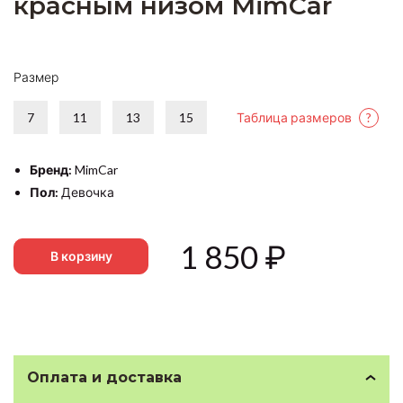
красным низом MimCar
Размер
7
11
13
15
Таблица размеров
?
Бренд:
MimCar
Пол:
Девочка
1 850
₽
В корзину
Оплата и доставка