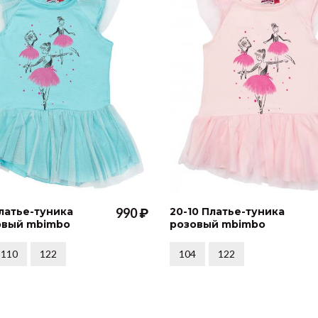
Платье-туника
990 ₽
20-10 Платье-туника
овый mbimbo
розовый mbimbo
110
122
104
122