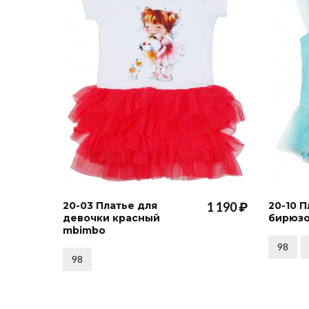
20-03 Платье для
1 190 ₽
20-10 
девочки красный
бирюз
mbimbo
98
98