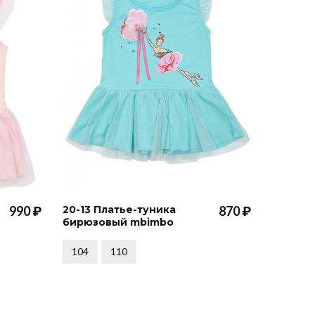
990 ₽
20-13 Платье-туника
870 ₽
20-03 П
бирюзовый mbimbo
девочк
mbimb
104
110
98