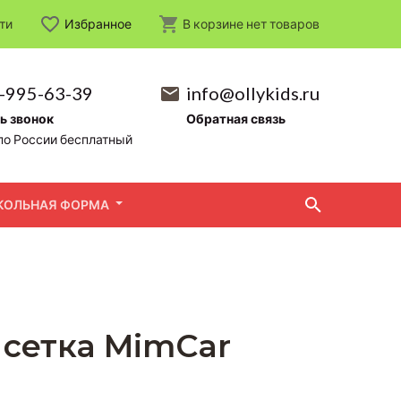
ти
Избранное
В корзине
нет
товаров
-995-63-39
info@ollykids.ru
ь звонок
Обратная связь
по России бесплатный
КОЛЬНАЯ ФОРМА
 сетка MimCar