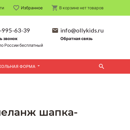
ти
Избранное
В корзине
нет
товаров
-995-63-39
info@ollykids.ru
ь звонок
Обратная связь
по России бесплатный
КОЛЬНАЯ ФОРМА
меланж шапка-