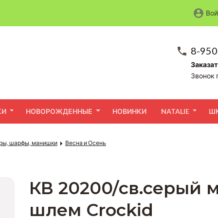
Вой
8-950
Заказат
Звонок 
КИ
НОВОРОЖДЕННЫЕ
НОВИНКИ
NATALIE
Ш
ры, шарфы, манишки
Весна и Осень
КВ 20200/св.серый 
шлем Crockid