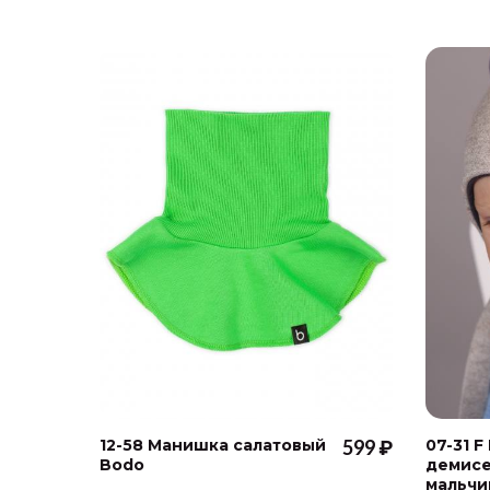
12-58 Манишка салатовый
599 ₽
07-31 F
Bodo
демисе
мальчи