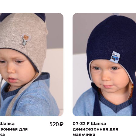
 Шапка
520 ₽
07-32 F Шапка
зонная для
демисезонная для
ка
мальчика