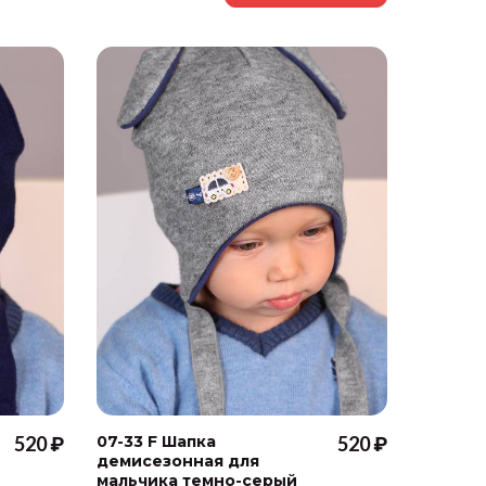
520 ₽
07-33 F Шапка
520 ₽
07-33 F
демисезонная для
демисе
мальчика темно-серый
мальчи