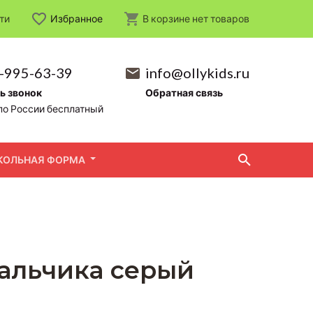
ти
Избранное
В корзине
нет
товаров
-995-63-39
info@ollykids.ru
ь звонок
Обратная связь
по России бесплатный
КОЛЬНАЯ ФОРМА
мальчика серый