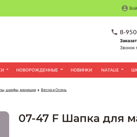
Вой
8-950
Заказат
Звонок 
КИ
НОВОРОЖДЕННЫЕ
НОВИНКИ
NATALIE
Ш
ры, шарфы, манишки
Весна и Осень
07-47 F Шапка для 