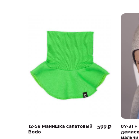
12-58 Манишка салатовый
599 ₽
07-31 F
Bodo
демисе
мальчи