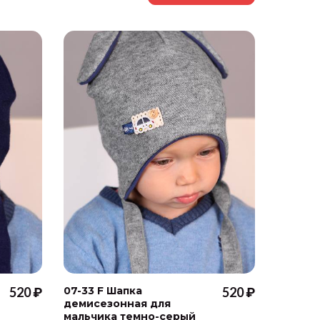
520 ₽
07-33 F Шапка
520 ₽
07-33 F
демисезонная для
демисе
мальчика темно-серый
мальчи