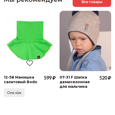
Все товары
12-58 Манишка
599 ₽
07-31 F Шапка
520 ₽
салатовый Bodo
демисезонная
для мальчика
One size