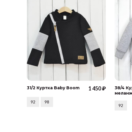
31/2 Куртка Baby Boom
1 450 ₽
38/4 К
меланж
92
98
92