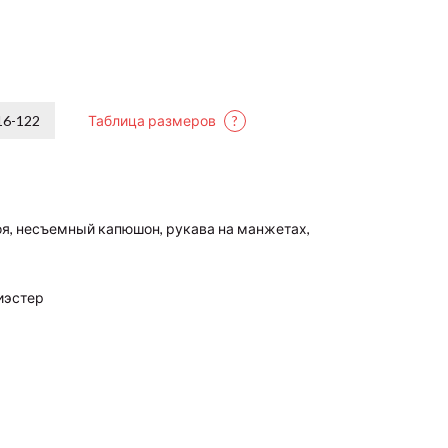
16-122
Таблица размеров
?
оя, несъемный капюшон, рукава на манжетах,
иэстер