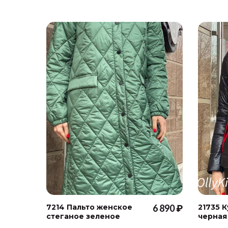
7214 Пальто женское
6 890 ₽
21735 
стеганое зеленое
черная