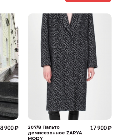
8 900 ₽
207/8 Пальто
17 900 ₽
912/2 К
демисезонное ZARYA
демисе
MODY
MODY