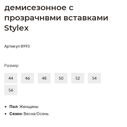
демисезонное с
прозрачнвми вставками
Stylex
Артикул 8993
Размер
44
46
48
50
52
54
56
Пол:
Женщины
Сезон:
Весна/Осень