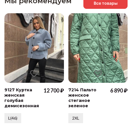
Мы рекомендуем
Все товары
9127 Куртка
12 700 ₽
7214 Пальто
6 890 ₽
женская
женское
голубая
стеганое
демисезонная
зеленое
L(46)
2XL