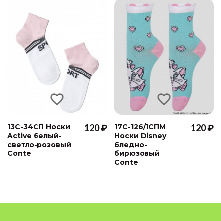
13С-34СП Носки
120 ₽
17С-126/1СПМ
120 ₽
Active белый-
Носки Disney
светло-розовый
бледно-
Conte
бирюзовый
Conte