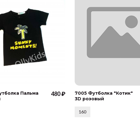
утболка Пальма
480 ₽
7005 Футболка "Котик"
й
3D розовый
160