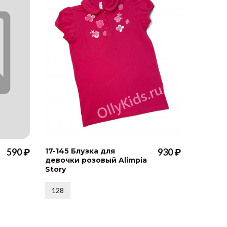
590 ₽
17-145 Блузка для
930 ₽
17-145 
девочки розовый Alimpia
девочки
Story
Story
128
98