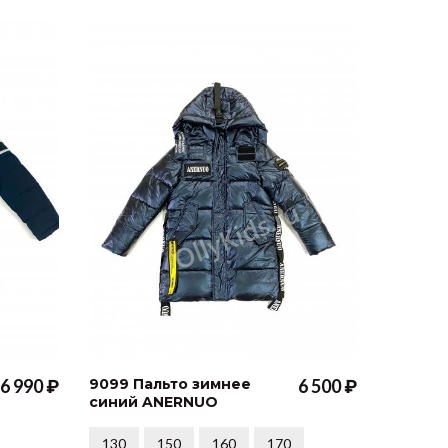
6 990 ₽
9099 Пальто зимнее
6 500 ₽
4618 К
синий ANERNUO
фиолет
130
150
160
170
146