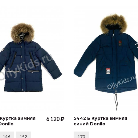
 Куртка зимняя
6 120 ₽
5442 Б Куртка зимняя
Donilo
синий Donilo
146
152
170