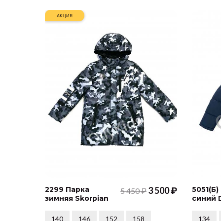
АКЦИЯ
2299 Парка
3 500 ₽
5051(Б)
5 450 ₽
зимняя Skorpian
синий 
140
146
152
158
134