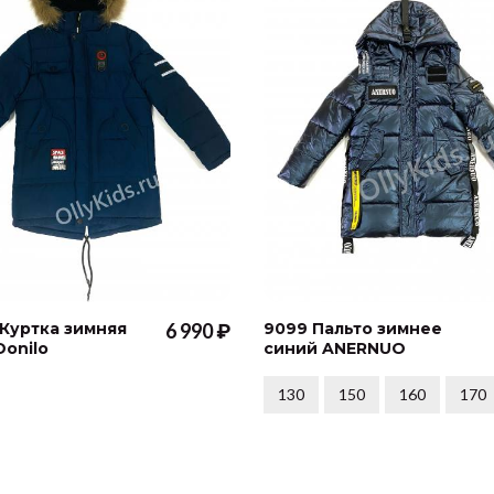
 Куртка зимняя
6 990 ₽
9099 Пальто зимнее
Donilo
синий ANERNUO
130
150
160
170