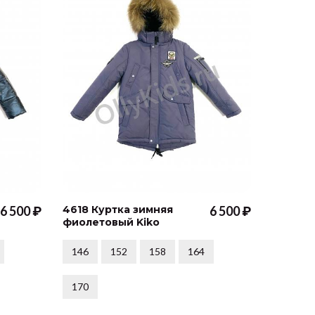
6 500 ₽
4618 Куртка зимняя
6 500 ₽
5051(Б)
фиолетовый Kiko
серый 
146
152
158
164
128
170