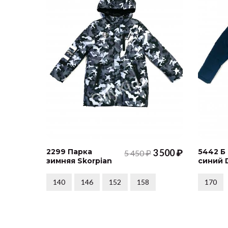
2299 Парка
3 500 ₽
5442 Б
5 450 ₽
зимняя Skorpian
синий 
140
146
152
158
170