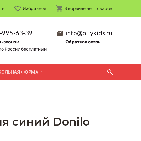
ти
Избранное
В корзине
нет
товаров
-995-63-39
info@ollykids.ru
ь звонок
Обратная связь
по России бесплатный
КОЛЬНАЯ ФОРМА
яя синий Donilo