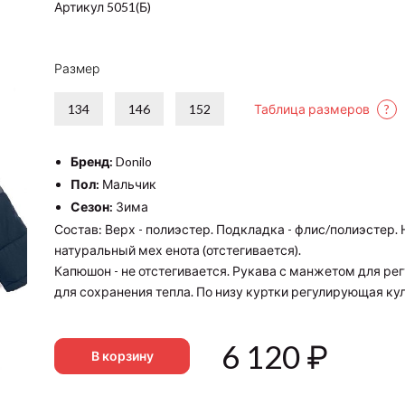
Артикул 5051(Б)
Размер
134
146
152
Таблица размеров
?
Бренд:
Donilo
Пол:
Мальчик
Сезон:
Зима
Состав: Верх - полиэстер. Подкладка - флис/полиэстер. 
натуральный мех енота (отстегивается).
Капюшон - не отстегивается. Рукава с манжетом для р
для сохранения тепла. По низу куртки регулирующая ку
6 120
₽
В корзину