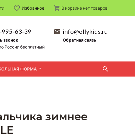
ти
Избранное
В корзине
нет
товаров
-995-63-39
info@ollykids.ru
ь звонок
Обратная связь
по России бесплатный
КОЛЬНАЯ ФОРМА
мальчика зимнее
YLE