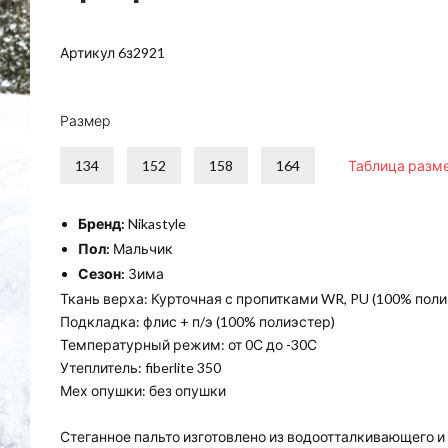
Артикул 6з2921
Размер
134
152
158
164
Таблица разм
Бренд:
Nikastyle
Пол:
Мальчик
Сезон:
Зима
Ткань верха: Курточная с пропитками WR, PU (100% поли
Подкладка: флис + п/э (100% полиэстер)
Температурный режим: от 0С до -30С
Утеплитель: fiberlite 350
Мех опушки: без опушки
Стеганное пальто изготовлено из водоотталкивающего 