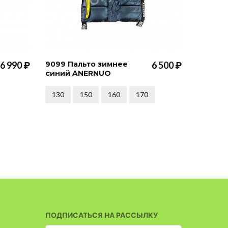
6 990 ₽
9099 Пальто зимнее
6 500 ₽
4618 К
синий ANERNUO
фиолет
130
150
160
170
146
170
ПОДПИСАТЬСЯ НА РАССЫЛКУ