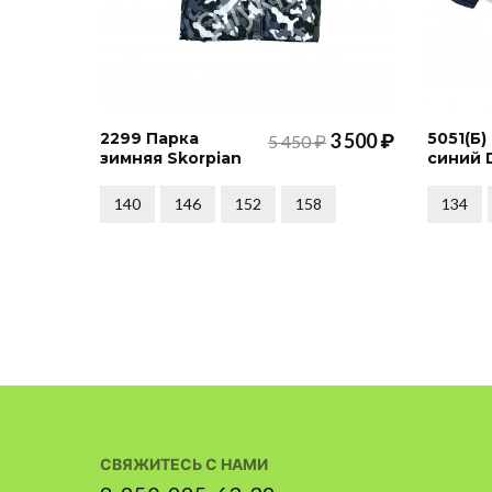
2299 Парка
3 500 ₽
5051(Б)
5 450 ₽
зимняя Skorpian
синий 
140
146
152
158
134
СВЯЖИТЕСЬ С НАМИ