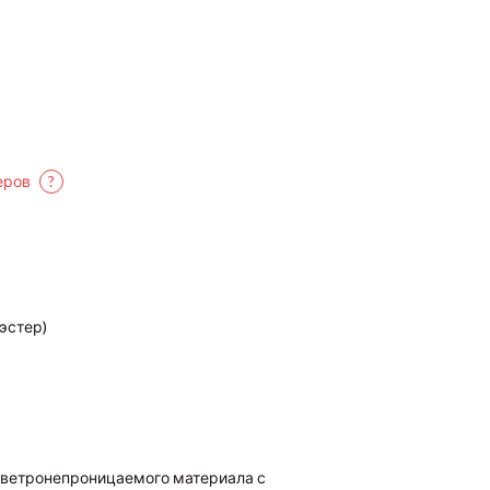
еров
?
эстер)
и ветронепроницаемого материала с