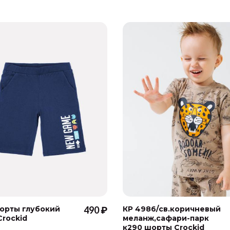
орты глубокий
490 ₽
КР 4986/св.коричневый
Crockid
меланж,сафари-парк
к290 шорты Crockid