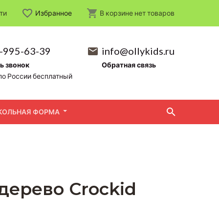
ти
Избранное
В корзине
нет
товаров
-995-63-39
info@ollykids.ru
ь звонок
Обратная связь
по России бесплатный
КОЛЬНАЯ ФОРМА
дерево Crockid