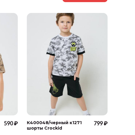
590 ₽
К400048/черный к1271
799 ₽
К40005
шорты Crockid
шорты 