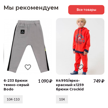
Мы рекомендуем
Все товары
6-233 Брюки
1 090 ₽
К4995/ярко-
749 ₽
темно-серый
красный к1259
Bodo
брюки Crockid
104-110
104