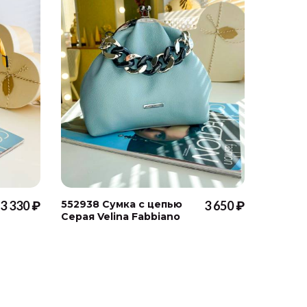
3 330 ₽
552938 Сумка с цепью
3 650 ₽
552554
Серая Velina Fabbiano
Velina 