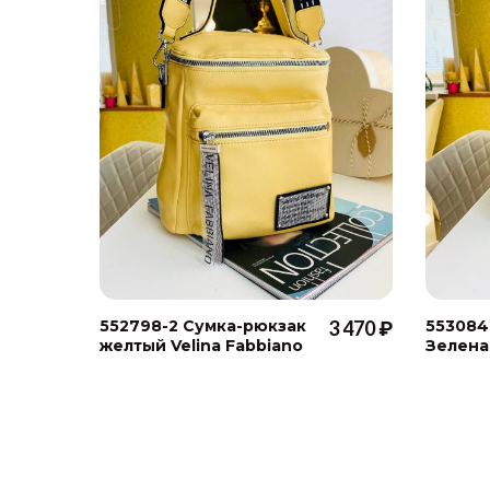
552798-2 Cумка-рюкзак
3 470 ₽
553084
желтый Velina Fabbiano
Зеленая