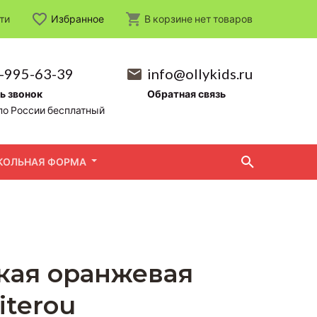
ти
Избранное
В корзине
нет
товаров
-995-63-39
info@ollykids.ru
ь звонок
Обратная связь
по России бесплатный
КОЛЬНАЯ ФОРМА
ькая оранжевая
iterou