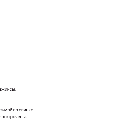
 джинсы.
сьмой по спинке.
 отстрочены.