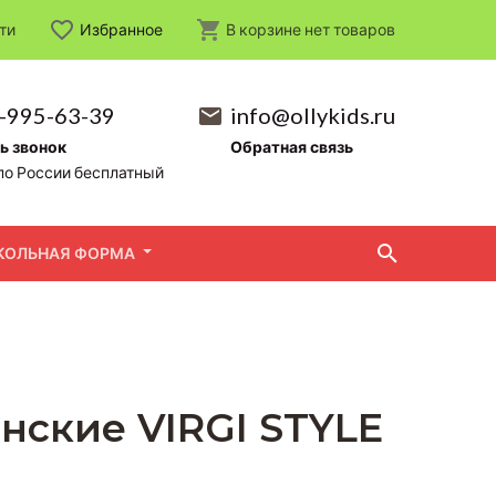
ти
Избранное
В корзине
нет
товаров
-995-63-39
info@ollykids.ru
ь звонок
Обратная связь
по России бесплатный
КОЛЬНАЯ ФОРМА
нские VIRGI STYLE