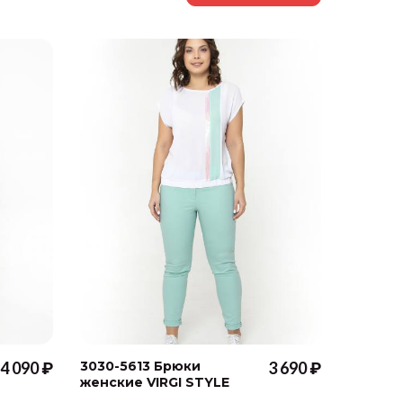
4 090 ₽
3030-5613 Брюки
3 690 ₽
3050-1
женские VIRGI STYLE
женски