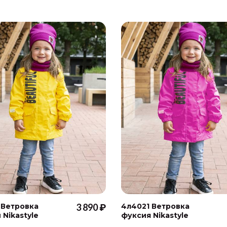
 Ветровка
3 890 ₽
4л4021 Ветровка
 Nikastyle
фуксия Nikastyle