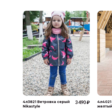
4л3821 Ветровка серый
3 490 ₽
4л4021
Nikastyle
желтый