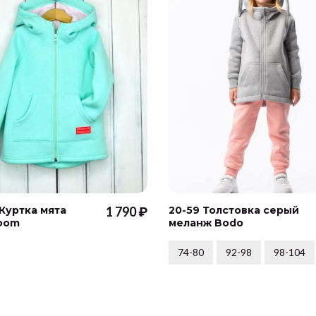
 Куртка мята
1 790 ₽
20-59 Толстовка серый
oom
меланж Bodo
74-80
92-98
98-104