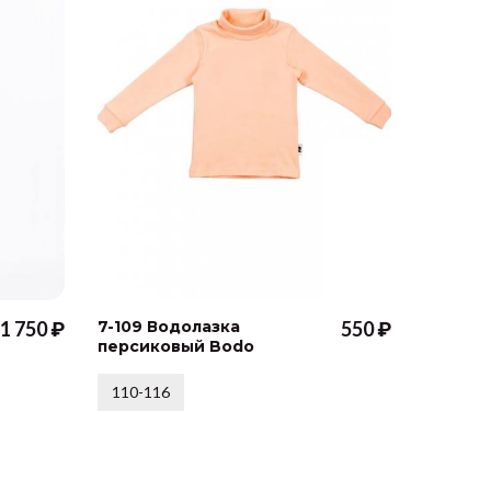
1 750 ₽
7-109 Водолазка
550 ₽
10913 
персиковый Bodo
Ника с
ИВБЭБ
110-116
74