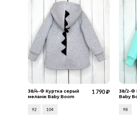
38/4-Ф Куртка серый
1 790 ₽
38/2-Ф
меланж Baby Boom
Baby B
92
104
98