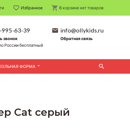
ти
Избранное
В корзине
нет
товаров
-995-63-39
info@ollykids.ru
ь звонок
Обратная связь
по России бесплатный
КОЛЬНАЯ ФОРМА
ер Cat серый