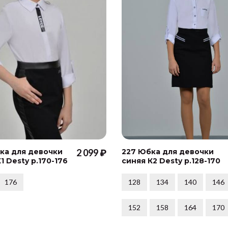
ка для девочки
2 099 ₽
227 Юбка для девочки
1 Desty р.170-176
синяя К2 Desty р.128-170
176
128
134
140
146
152
158
164
170