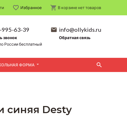
ти
Избранное
В корзине
нет
товаров
-995-63-39
info@ollykids.ru
ь звонок
Обратная связь
по России бесплатный
КОЛЬНАЯ ФОРМА
и синяя Desty