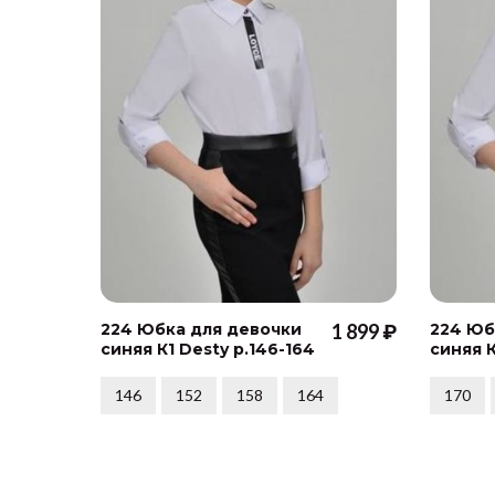
224 Юбка для девочки
1 899 ₽
224 Юб
синяя К1 Desty р.146-164
синяя К
146
152
158
164
170