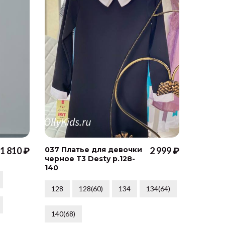
1 810 ₽
037 Платье для девочки
2 999 ₽
037 Пл
черное Т3 Desty р.128-
черное 
140
170
128
128(60)
134
134(64)
164
140(68)