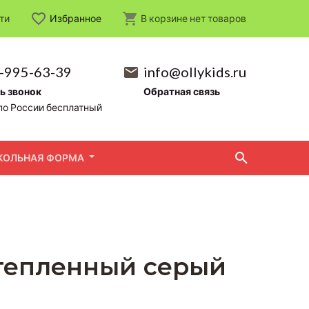
ти
Избранное
В корзине
нет
товаров
-995-63-39
info@ollykids.ru
ь звонок
Обратная связь
по России бесплатный
КОЛЬНАЯ ФОРМА
утепленный серый