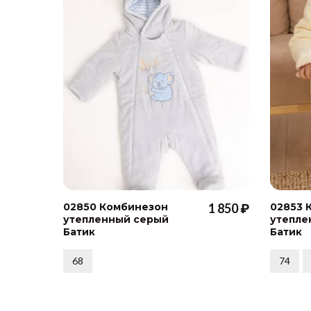
02850 Комбинезон
1 850 ₽
02853 
утепленный серый
утепле
Батик
Батик
68
74