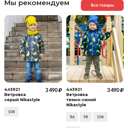
Мы рекомендуем
Все товары
4л3921
3 490 ₽
4л3921
3 490 ₽
Ветровка
Ветровка
серый Nikastyle
темно-синий
Nikastyle
104
86
98
104