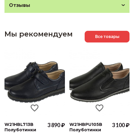
Отзывы
Мы рекомендуем
Все товары
W21HBL713B
3 890 ₽
W21HBPU105B
3 100 ₽
Полуботинки
Полуботинки