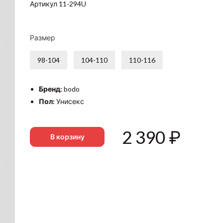
Артикул 11-294U
Размер
98-104
104-110
110-116
Бренд:
bodo
Пол:
Унисекс
2 390
₽
В корзину