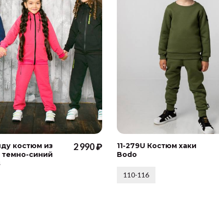
ду костюм из
2 990 ₽
11-279U Костюм хаки
 темно-синий
Bodo
s
110-116