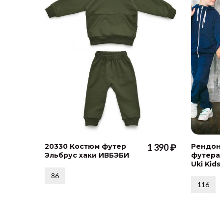
20330 Костюм футер
1 390 ₽
Рендон
Эльбрус хаки ИВБЭБИ
футера
Uki Kid
86
116