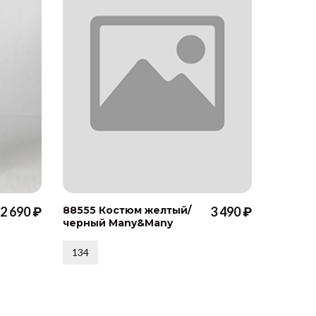
2 690 ₽
88555 Костюм желтый/
3 490 ₽
30204 
черный Many&Many
"Креат
камень
134
110