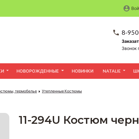
Вой
8-950
Заказат
Звонок 
КИ
НОВОРОЖДЕННЫЕ
НОВИНКИ
NATALIE
Ш
остюмы, термобелье
Утепленные Костюмы
11-294U Костюм чер