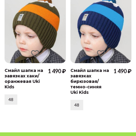
Смайл шапка на
1 490 ₽
Смайл шапка на
1 490 ₽
завязках хаки/
завязках
оранжевая Uki
бирюзовая/
Kids
темно-синяя
Uki Kids
48
48