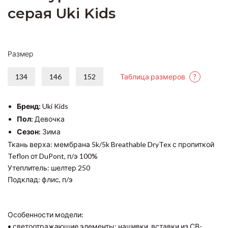
серая Uki Kids
Размер
134
146
152
Таблица размеров
?
Бренд:
Uki Kids
Пол:
Девочка
Сезон:
Зима
Ткань верха: мембрана 5k/5k Breathable DryTex с пропиткой
Teflon от DuPont, п/э 100%
Утеплитель: шелтер 250
Подклад: флис, п/э
Особенности модели:
• светоотражающие элементы: нашивки, вставки из СВ-