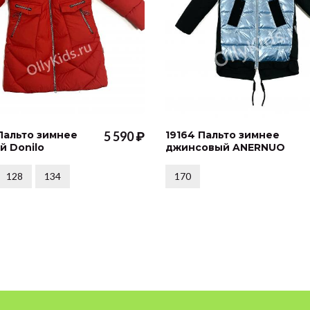
 Пальто зимнее
5 590 ₽
19164 Пальто зимнее
й Donilo
джинсовый ANERNUO
128
134
170