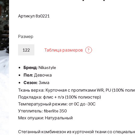
Артикул 8з0221
Размер
122
Таблица размеров
?
Бренд:
Nikastyle
Пол:
Девочка
Сезон:
Зима
Ткань верха: Курточная с пропитками WR, PU (100% поли
Подкладка: флис + п/э (100% полиэстер)
Температурный режим: от 0С до -30С
Утеплитель: fiberlite 350
Мех опушки: Натуральный
Стеганный комбинезон из курточной ткани со специаль