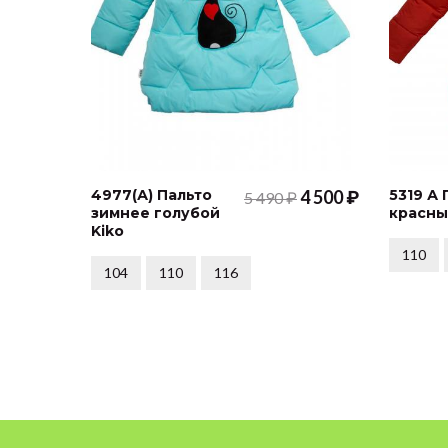
4977(А) Пальто
4 500 ₽
5319 А
5 490 ₽
зимнее голубой
красны
Kiko
110
104
110
116