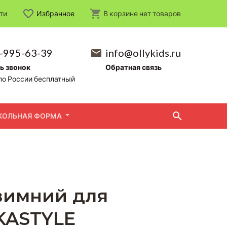
ти
Избранное
В корзине
нет
товаров
-995-63-39
info@ollykids.ru
ь звонок
Обратная связь
по России бесплатный
КОЛЬНАЯ ФОРМА
зимний для
KASTYLE