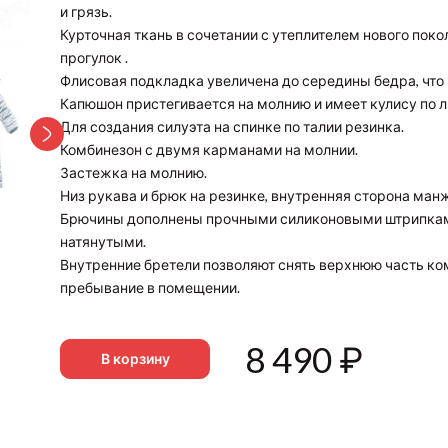
и грязь.
Курточная ткань в сочетании с утеплителем нового покол
прогулок .
Флисовая подкладка увеличена до середины бедра, что 
Капюшон пристегивается на молнию и имеет кулису по л
Для создания силуэта на спинке по талии резинка.
Комбинезон с двумя карманами на молнии.
Застежка на молнию.
Низ рукава и брюк на резинке, внутренняя сторона ман
Брючины дополнены прочными силиконовыми штрипками
натянутыми.
Внутренние бретели позволяют снять верхнюю часть ко
пребывание в помещении.
8 490
₽
В корзину