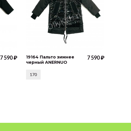
7 590 ₽
19164 Пальто зимнее
7 590 ₽
3382 (Б
черный ANERNUO
зимняя
цветами
170
146