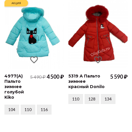
АКЦИЯ
4977(А)
4 500 ₽
5319 А Пальто
5 590 ₽
5 490 ₽
Пальто
зимнее
зимнее
красный Donilo
голубой
Kiko
110
128
134
104
110
116