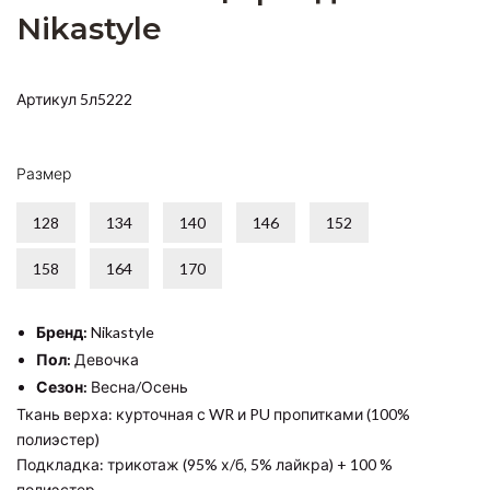
Nikastyle
Артикул 5л5222
Размер
128
134
140
146
152
158
164
170
Бренд:
Nikastyle
Пол:
Девочка
Сезон:
Весна/Осень
Ткань верха: курточная с WR и PU пропитками (100%
полиэстер)
Подкладка: трикотаж (95% х/б, 5% лайкра) + 100 %
полиэстер