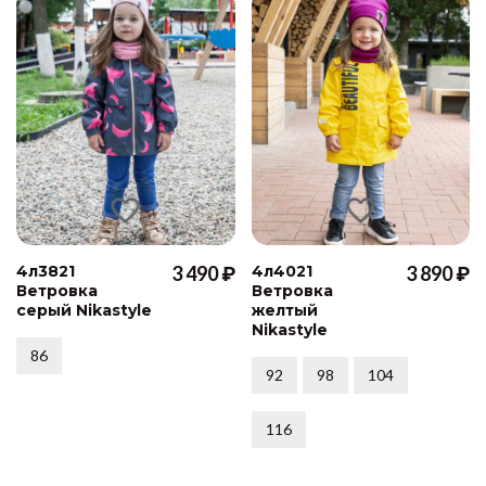
4л3821
3 490 ₽
4л4021
3 890 ₽
Ветровка
Ветровка
серый Nikastyle
желтый
Nikastyle
86
92
98
104
116