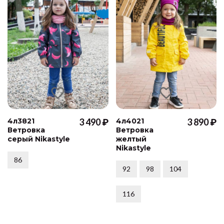
4л3821
3 490 ₽
4л4021
3 890 ₽
Ветровка
Ветровка
серый Nikastyle
желтый
Nikastyle
86
92
98
104
116