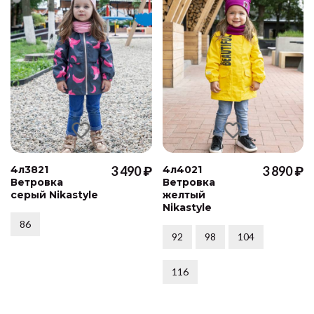
4л3821
3 490 ₽
4л4021
3 890 ₽
Ветровка
Ветровка
серый Nikastyle
желтый
Nikastyle
86
92
98
104
116