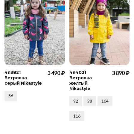
4л3821
3 490 ₽
4л4021
3 890 ₽
Ветровка
Ветровка
серый Nikastyle
желтый
Nikastyle
86
92
98
104
116