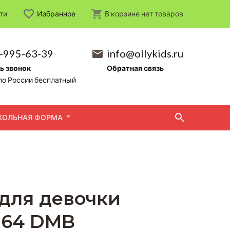
ти
Избранное
В корзине
нет
товаров
-995-63-39
info@ollykids.ru
ь звонок
Обратная связь
по России бесплатный
КОЛЬНАЯ ФОРМА
 для девочки
-164 DMB