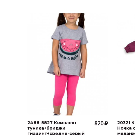
2466-5827 Комплект
820 ₽
20321 
туника+бриджи
Ночка 
гиацинт+средне-серый
меланж