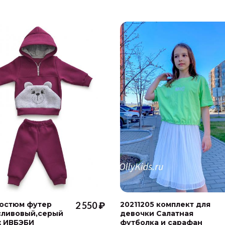
Костюм футер
2 550 ₽
20211205 комплект для
сливовый,серый
девочки Салатная
 ИВБЭБИ
футболка и сарафан