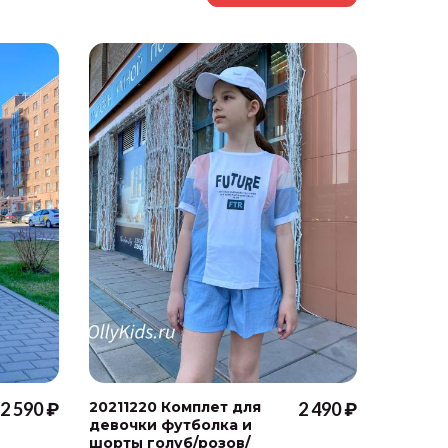
2 590 ₽
20211220 Комплет для
2 490 ₽
2021121
девочки футболка и
футбол
шорты голуб/розов/
комбин