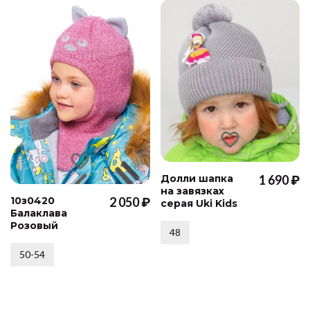
Долли шапка
1 690 ₽
на завязках
10з0420
2 050 ₽
серая Uki Kids
Балаклава
Розовый
48
50-54