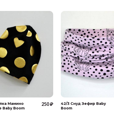
апка Мамино
250 ₽
42/3 Снуд Зефир Baby
е Baby Boom
Boom