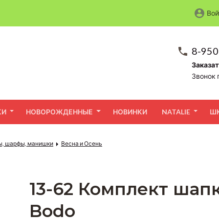
Вой
8-950
Заказат
Звонок 
КИ
НОВОРОЖДЕННЫЕ
НОВИНКИ
NATALIE
Ш
ы, шарфы, манишки
Весна и Осень
13-62 Комплект шап
Bodo