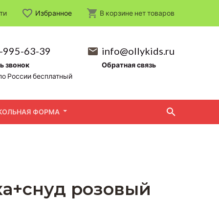
ти
Избранное
В корзине
нет
товаров
-995-63-39
info@ollykids.ru
ь звонок
Обратная связь
по России бесплатный
КОЛЬНАЯ ФОРМА
ка+снуд розовый