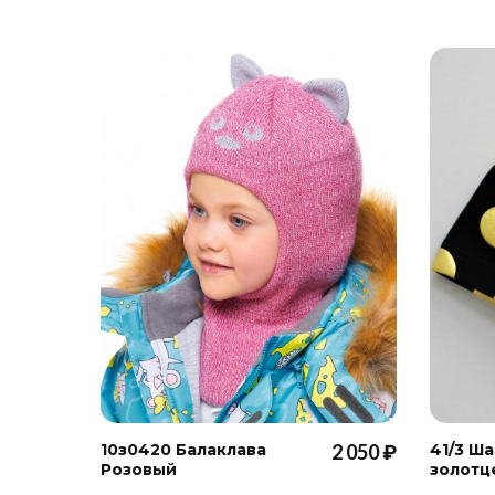
10з0420 Балаклава
2 050 ₽
41/3 Ш
Розовый
золотц