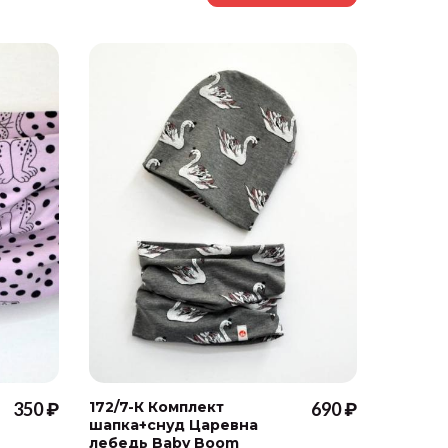
350 ₽
172/7-К Комплект
690 ₽
12-49 
шапка+снуд Царевна
Bodo
лебедь Baby Boom