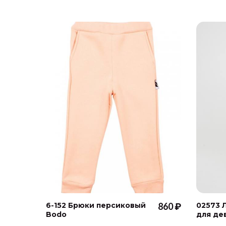
6-152 Брюки персиковый
860 ₽
02573 
Bodo
для де