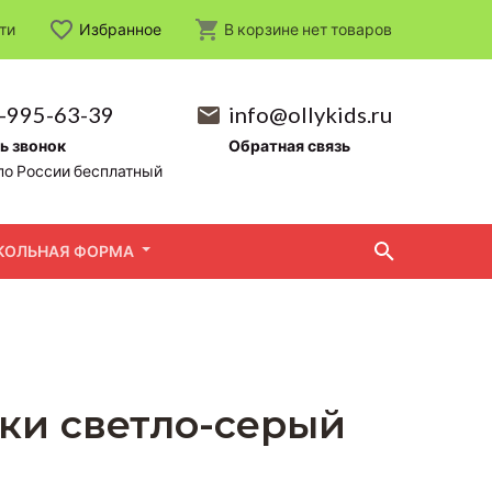
ти
Избранное
В корзине
нет
товаров
-995-63-39
info@ollykids.ru
ь звонок
Обратная связь
по России бесплатный
КОЛЬНАЯ ФОРМА
ки светло-серый