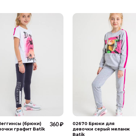
Леггинсы (брюки)
360 ₽
02670 Брюки для
вочки графит Batik
девочки серый меланж
Batik