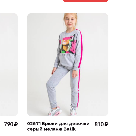
790 ₽
02671 Брюки для девочки
810 ₽
02572 
серый меланж Batik
для де
Batik