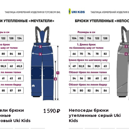
ели брюки
1 590 ₽
Непоседы брюки
нные
утепленные серый Uki
овый Uki Kids
Kids