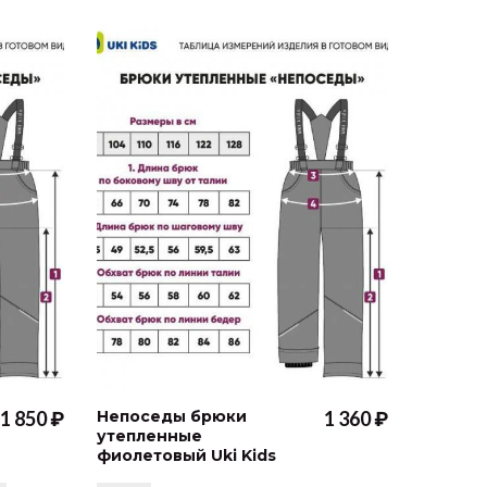
1 850 ₽
Непоседы брюки
1 360 ₽
Исслед
утепленные
неутеп
фиолетовый Uki Kids
мембра
Uki Kids