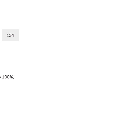
134
э 100%,