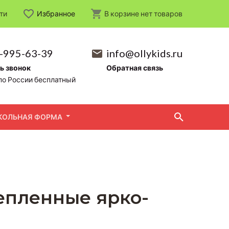
ти
Избранное
В корзине
нет
товаров
-995-63-39
info@ollykids.ru
ь звонок
Обратная связь
по России бесплатный
КОЛЬНАЯ ФОРМА
епленные ярко-