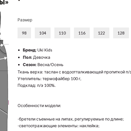
Размер
98
104
110
116
122
128
Бренд:
Uki Kids
Пол:
Девочка
Сезон:
Весна/Осень
Ткань верха: таслан с водоотталкивающей пропиткой п/
Утеплитель: термофайбер 100 г,
Подклад: п/э 100%.
Особенности модели:
-бретели съемные на липах, регулируемые по длине;
-светоотражающие элементы: наклейка;